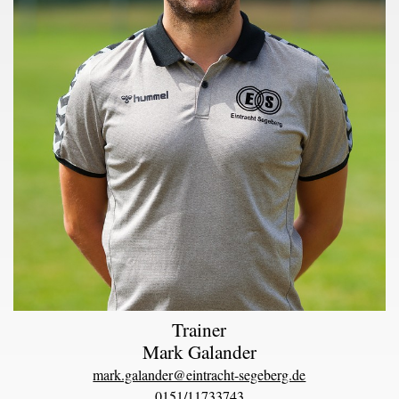
Trainer
Mark Galander
mark.galander@eintracht-segeberg.de
0151/11733743