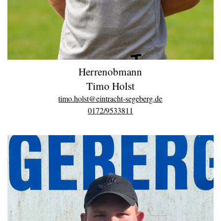
Herrenobmann
Timo Holst
timo.holst@eintracht-segeberg.de
0172/9533811